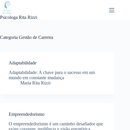
Pular
para
o
Psicologa Rita Rizzi
conteúdo
Categoria
Gestão de Carreira
Adaptabilidade
Adaptabilidade: A chave para o sucesso em um
mundo em constante mudança
Maria Rita Rizzi
Empreendedorismo
O empreendedorismo é um caminho desafiador que
exige coragem, resiliência e visão estratégica.