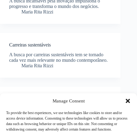
A busca incansável pela inovação impulsiona o
progresso e transforma o mundo dos negócios.
Maria Rita Rizzi
Carreiras sustentáveis
A busca por carreiras sustentáveis tem se tornado
cada vez mais relevante no mundo contemporâneo.
Maria Rita Rizzi
Carreiras digitais
Manage Consent
O mundo digital está transformando carreiras. Como
To provide the best experiences, we use technologies like cookies to store and/or
aproveitar as oportunidades nas carreiras digitais?
access device information. Consenting to these technologies will allow us to process
Maria Rita Rizzi
data such as browsing behavior or unique IDs on this site. Not consenting or
withdrawing consent, may adversely affect certain features and functions.